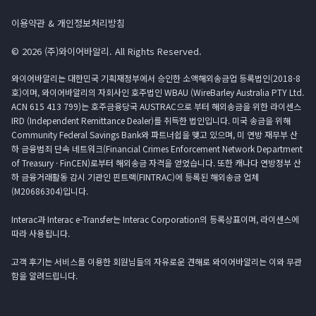
이용약관 & 개인정보처리방침
© 2026 (주)와이어바알리. All Rights Reserved.
와이어바알리는 대한민국 기획재정부에서 승인한 소액해외송금업 등록법인(2018-8
호)이며, 와이어바알리의 자회사인 호주법인 WBAU (WireBarley Australia PTY Ltd.
ACN 615 413 799)는 호주금융당국 AUSTRAC으로 부터 해외송금을 위한 라이센스
IRD (Independent Remittance Dealer)를 취득한 법인입니다. 미국 송금을 위해
Community Federal Savings Bank와 파트너쉽을 맺고 있으며, 미 연방 재무부 산
하 금융범죄 단속 네트워크(Financial Crimes Enforcement Network Department
of Treasury · FinCEN)로부터 해외송금 자격을 얻었습니다. 또한 캐나다 연방정부 산
하 금융거래활동 감시 기관인 핀트랙(FINTRAC)에 등록된 해외송금 업체
(M20686304)입니다.
Interac과 Interac e-Transfer는 Interac Corporation의 등록상표이며, 라이센스에
따라 사용됩니다.
고객 후기는 서비스를 이용한 회원님들의 자유로운 견해로 와이어바알리는 이와 무관
함을 알려드립니다.