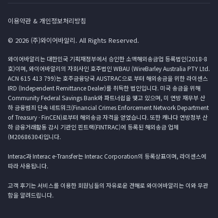
이용약관 & 개인정보처리방침
© 2026 (주)와이어바알리. All Rights Reserved.
와이어바알리는 대한민국 기획재정부에서 승인한 소액해외송금업 등록법인(2018-8
호)이며, 와이어바알리의 자회사인 호주법인 WBAU (WireBarley Australia PTY Ltd.
ACN 615 413 799)는 호주금융당국 AUSTRAC으로 부터 해외송금을 위한 라이센스
IRD (Independent Remittance Dealer)를 취득한 법인입니다. 미국 송금을 위해
Community Federal Savings Bank와 파트너쉽을 맺고 있으며, 미 연방 재무부 산
하 금융범죄 단속 네트워크(Financial Crimes Enforcement Network Department
of Treasury · FinCEN)로부터 해외송금 자격을 얻었습니다. 또한 캐나다 연방정부 산
하 금융거래활동 감시 기관인 핀트랙(FINTRAC)에 등록된 해외송금 업체
(M20686304)입니다.
Interac과 Interac e-Transfer는 Interac Corporation의 등록상표이며, 라이센스에
따라 사용됩니다.
고객 후기는 서비스를 이용한 회원님들의 자유로운 견해로 와이어바알리는 이와 무관
함을 알려드립니다.