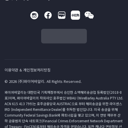
이용약관 & 개인정보처리방침
© 2026 (주)와이어바알리. All Rights Reserved.
와이어바알리는 대한민국 기획재정부에서 승인한 소액해외송금업 등록법인(2018-8
호)이며, 와이어바알리의 자회사인 호주법인 WBAU (WireBarley Australia PTY Ltd.
ACN 615 413 799)는 호주금융당국 AUSTRAC으로 부터 해외송금을 위한 라이센스
IRD (Independent Remittance Dealer)를 취득한 법인입니다. 미국 송금을 위해
Community Federal Savings Bank와 파트너쉽을 맺고 있으며, 미 연방 재무부 산
하 금융범죄 단속 네트워크(Financial Crimes Enforcement Network Department
of Treasury · FinCEN)로부터 해외송금 자격을 얻었습니다. 또한 캐나다 연방정부 산