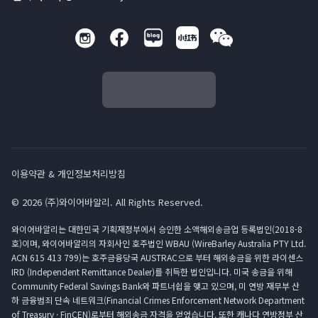
이용약관 & 개인정보처리방침
© 2026 (주)와이어바알리. All Rights Reserved.
와이어바알리는 대한민국 기획재정부에서 승인한 소액해외송금업 등록법인(2018-8
호)이며, 와이어바알리의 자회사인 호주법인 WBAU (WireBarley Australia PTY Ltd.
ACN 615 413 799)는 호주금융당국 AUSTRAC으로 부터 해외송금을 위한 라이센스
IRD (Independent Remittance Dealer)를 취득한 법인입니다. 미국 송금을 위해
Community Federal Savings Bank와 파트너쉽을 맺고 있으며, 미 연방 재무부 산
하 금융범죄 단속 네트워크(Financial Crimes Enforcement Network Department
of Treasury · FinCEN)로부터 해외송금 자격을 얻었습니다. 또한 캐나다 연방정부 산