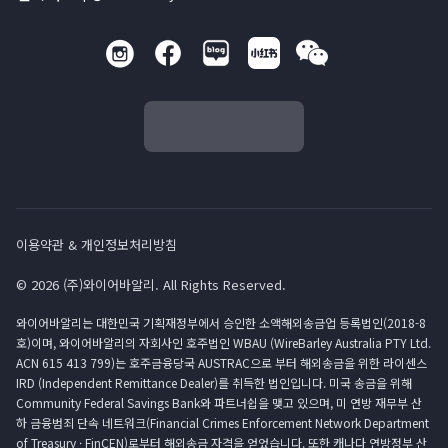
이용약관 & 개인정보처리방침
© 2026 (주)와이어바알리. All Rights Reserved.
와이어바알리는 대한민국 기획재정부에서 승인한 소액해외송금업 등록법인(2018-8
호)이며, 와이어바알리의 자회사인 호주법인 WBAU (WireBarley Australia PTY Ltd.
ACN 615 413 799)는 호주금융당국 AUSTRAC으로 부터 해외송금을 위한 라이센스
IRD (Independent Remittance Dealer)를 취득한 법인입니다. 미국 송금을 위해
Community Federal Savings Bank와 파트너쉽을 맺고 있으며, 미 연방 재무부 산
하 금융범죄 단속 네트워크(Financial Crimes Enforcement Network Department
of Treasury · FinCEN)로부터 해외송금 자격을 얻었습니다. 또한 캐나다 연방정부 산