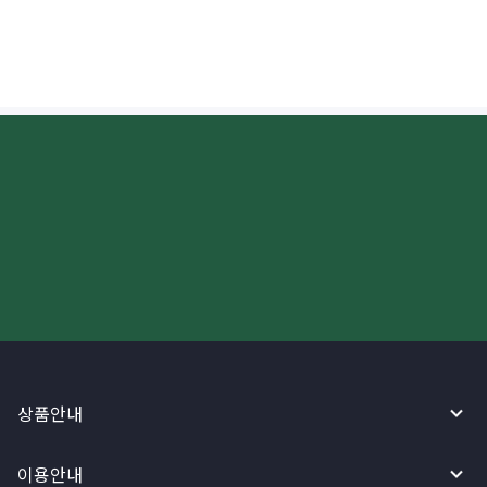
더 빠르고 간편한 해외송금, 지금
와이어바알리 앱으로 시작하세요!
상품안내
이용안내