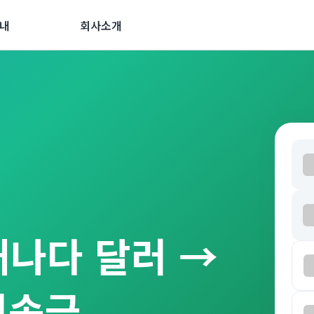
내
회사소개
 캐나다 달러 →
외송금