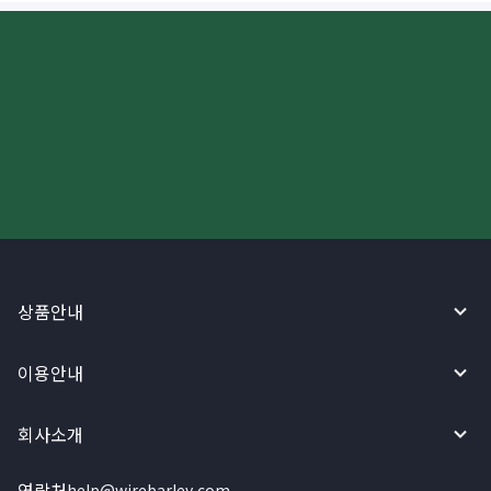
더 빠르고 간편한 해외송금, 지금
와이어바알리 앱으로 시작하세요!
상품안내
이용안내
회사소개
연락처
help@wirebarley.com