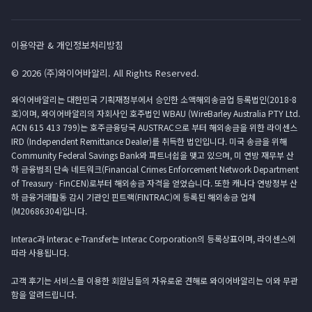
이용약관 & 개인정보처리방침
© 2026 (주)와이어바알리. All Rights Reserved.
와이어바알리는 대한민국 기획재정부에서 승인한 소액해외송금업 등록법인(2018-8
호)이며, 와이어바알리의 자회사인 호주법인 WBAU (WireBarley Australia PTY Ltd.
ACN 615 413 799)는 호주금융당국 AUSTRAC으로 부터 해외송금을 위한 라이센스
IRD (Independent Remittance Dealer)를 취득한 법인입니다. 미국 송금을 위해
Community Federal Savings Bank와 파트너쉽을 맺고 있으며, 미 연방 재무부 산
하 금융범죄 단속 네트워크(Financial Crimes Enforcement Network Department
of Treasury · FinCEN)로부터 해외송금 자격을 얻었습니다. 또한 캐나다 연방정부 산
하 금융거래활동 감시 기관인 핀트랙(FINTRAC)에 등록된 해외송금 업체
(M20686304)입니다.
Interac과 Interac e-Transfer는 Interac Corporation의 등록상표이며, 라이센스에
따라 사용됩니다.
고객 후기는 서비스를 이용한 회원님들의 자유로운 견해로 와이어바알리는 이와 무관
함을 알려드립니다.