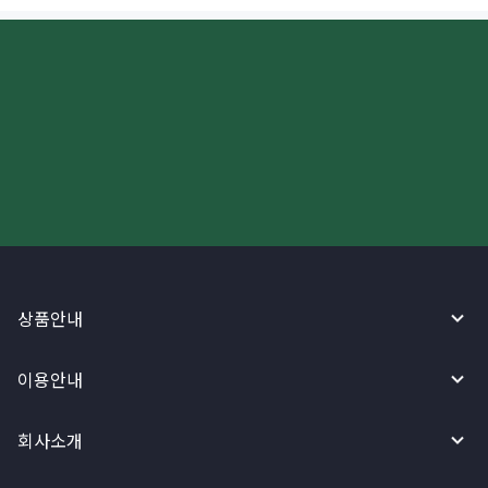
더 빠르고 간편한 해외송금, 지금
와이어바알리 앱으로 시작하세요!
상품안내
이용안내
회사소개