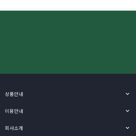
더 빠르고 간편한 해외송금, 지금
와이어바알리 앱으로 시작하세요!
상품안내
이용안내
회사소개