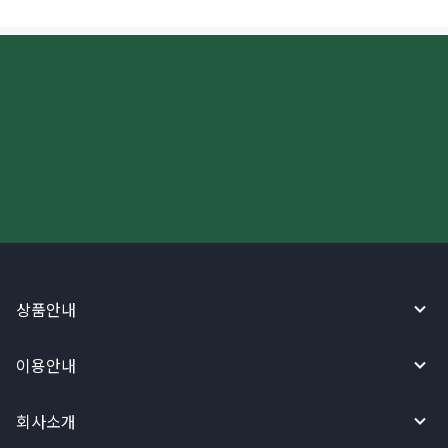
더 빠르고 간편한 해외송금, 지금
와이어바알리 앱으로 시작하세요!
상품안내
이용안내
회사소개