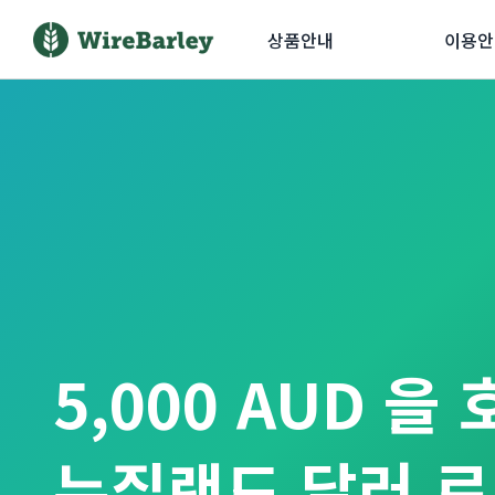
상품안내
이용안
5,000 AUD 을
뉴질랜드 달러 로