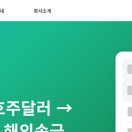
내
회사소개
 호주달러 →
 해외송금