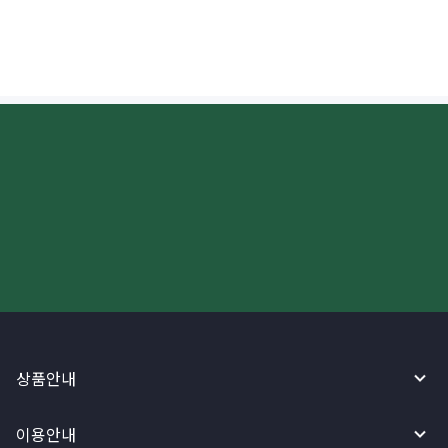
수 있나요?
더 빠르고 간편한 해외송금, 지금
와이어바알리 앱으로 시작하세요!
상품안내
이용안내