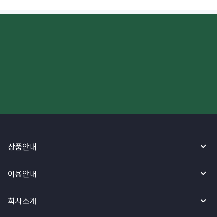
더 빠르고 간편한 해외송금, 지금
와이어바알리 앱으로 시작하세요!
상품안내
이용안내
회사소개