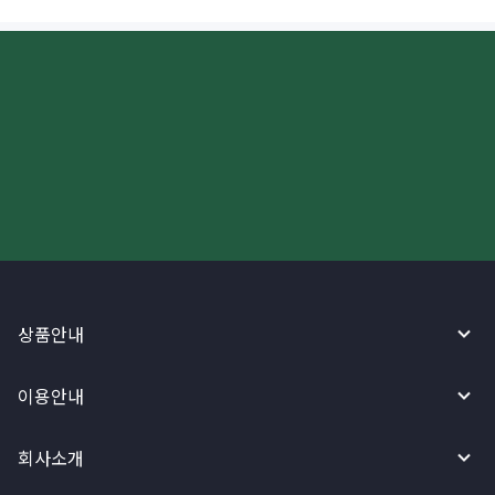
더 빠르고 간편한 해외송금, 지금
와이어바알리 앱으로 시작하세요!
상품안내
이용안내
회사소개