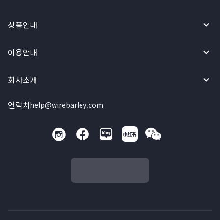
상품안내
이용안내
회사소개
연락처
help@wirebarley.com