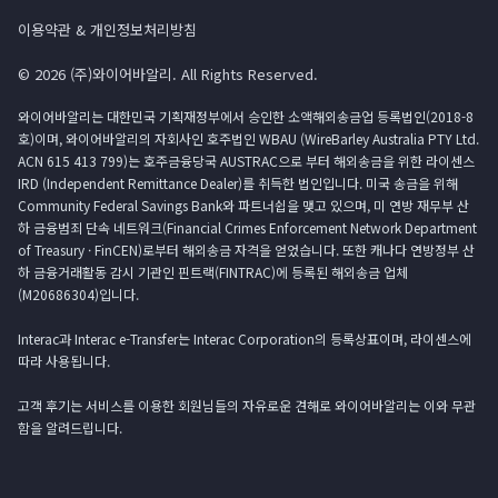
이용약관 & 개인정보처리방침
© 2026 (주)와이어바알리. All Rights Reserved.
와이어바알리는 대한민국 기획재정부에서 승인한 소액해외송금업 등록법인(2018-8
호)이며, 와이어바알리의 자회사인 호주법인 WBAU (WireBarley Australia PTY Ltd.
ACN 615 413 799)는 호주금융당국 AUSTRAC으로 부터 해외송금을 위한 라이센스
IRD (Independent Remittance Dealer)를 취득한 법인입니다. 미국 송금을 위해
Community Federal Savings Bank와 파트너쉽을 맺고 있으며, 미 연방 재무부 산
하 금융범죄 단속 네트워크(Financial Crimes Enforcement Network Department
of Treasury · FinCEN)로부터 해외송금 자격을 얻었습니다. 또한 캐나다 연방정부 산
하 금융거래활동 감시 기관인 핀트랙(FINTRAC)에 등록된 해외송금 업체
(M20686304)입니다.
Interac과 Interac e-Transfer는 Interac Corporation의 등록상표이며, 라이센스에
따라 사용됩니다.
고객 후기는 서비스를 이용한 회원님들의 자유로운 견해로 와이어바알리는 이와 무관
함을 알려드립니다.