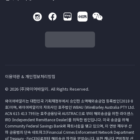
이용약관 & 개인정보처리방침
© 2026 (주)와이어바알리. All Rights Reserved.
와이어바알리는 대한민국 기획재정부에서 승인한 소액해외송금업 등록법인(2018-8
호)이며, 와이어바알리의 자회사인 호주법인 WBAU (WireBarley Australia PTY Ltd.
ACN 615 413 799)는 호주금융당국 AUSTRAC으로 부터 해외송금을 위한 라이센스
IRD (Independent Remittance Dealer)를 취득한 법인입니다. 미국 송금을 위해
Community Federal Savings Bank와 파트너쉽을 맺고 있으며, 미 연방 재무부 산
하 금융범죄 단속 네트워크(Financial Crimes Enforcement Network Department
of Treasury · FinCEN)로부터 해외송금 자격을 얻었습니다. 또한 캐나다 연방정부 산