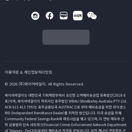
이용약관 & 개인정보처리방침
© 2026 (주)와이어바알리. All Rights Reserved.
와이어바알리는 대한민국 기획재정부에서 승인한 소액해외송금업 등록법인(2018-8
호)이며, 와이어바알리의 자회사인 호주법인 WBAU (WireBarley Australia PTY Ltd.
ACN 615 413 799)는 호주금융당국 AUSTRAC으로 부터 해외송금을 위한 라이센스
IRD (Independent Remittance Dealer)를 취득한 법인입니다. 미국 송금을 위해
Community Federal Savings Bank와 파트너쉽을 맺고 있으며, 미 연방 재무부 산
하 금융범죄 단속 네트워크(Financial Crimes Enforcement Network Department
of Treasury · FinCEN)로부터 해외송금 자격을 얻었습니다. 또한 캐나다 연방정부 산