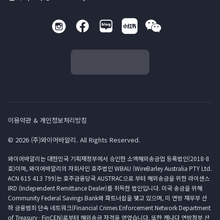
이용약관 & 개인정보처리방침
© 2026 (주)와이어바알리. All Rights Reserved.
와이어바알리는 대한민국 기획재정부에서 승인한 소액해외송금업 등록법인(2018-8
호)이며, 와이어바알리의 자회사인 호주법인 WBAU (WireBarley Australia PTY Ltd.
ACN 615 413 799)는 호주금융당국 AUSTRAC으로 부터 해외송금을 위한 라이센스
IRD (Independent Remittance Dealer)를 취득한 법인입니다. 미국 송금을 위해
Community Federal Savings Bank와 파트너쉽을 맺고 있으며, 미 연방 재무부 산
하 금융범죄 단속 네트워크(Financial Crimes Enforcement Network Department
of Treasury · FinCEN)로부터 해외송금 자격을 얻었습니다. 또한 캐나다 연방정부 산