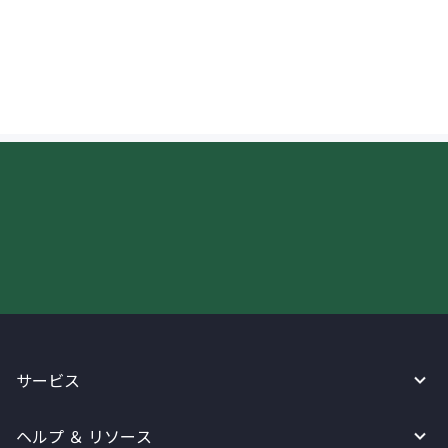
米国へ送金されたお金はいつ頃入金されま
すか？
今すぐWireBarleyをご利用下さい!
サービス
ヘルプ ＆ リソース