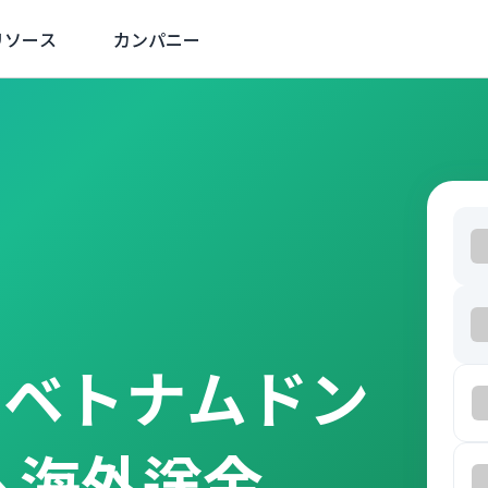
リソース
カンパニー
NDをベトナムドン
へ海外送金