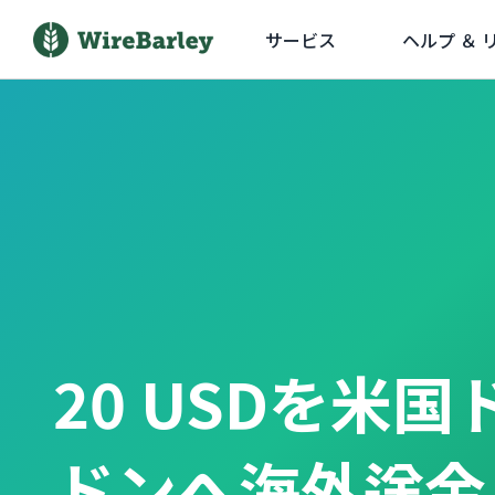
サービス
ヘルプ ＆ 
20 USDを米国
ドンへ海外送金