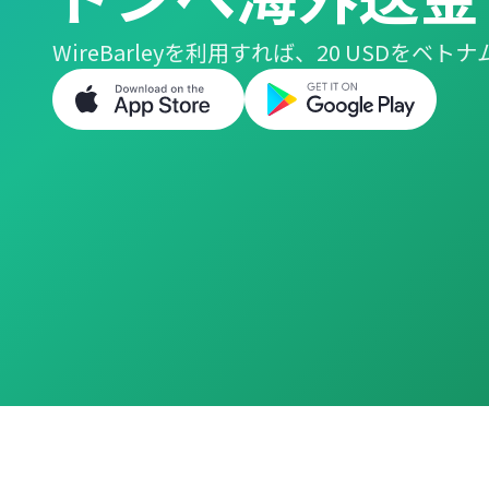
WireBarleyを利用すれば、20 USDを