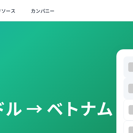
リソース
カンパニー
ドル → ベトナム