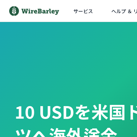
サービス
ヘルプ ＆ 
10 USDを米国
ツへ海外送金