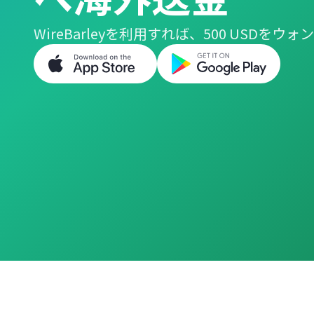
WireBarleyを利用すれば、500 USD