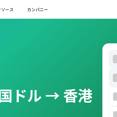
リソース
カンパニー
米国ドル → 香港