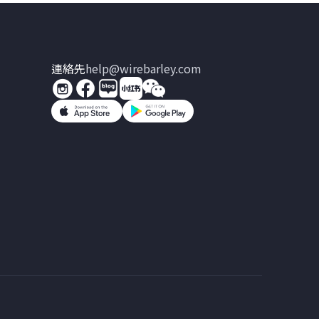
連絡先
help@wirebarley.com