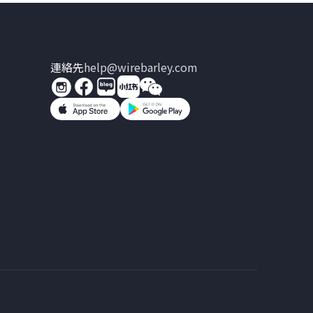
連絡先
help@wirebarley.com