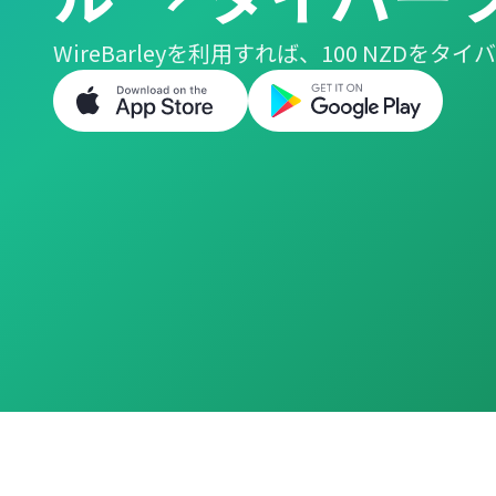
WireBarleyを利用すれば、100 NZD