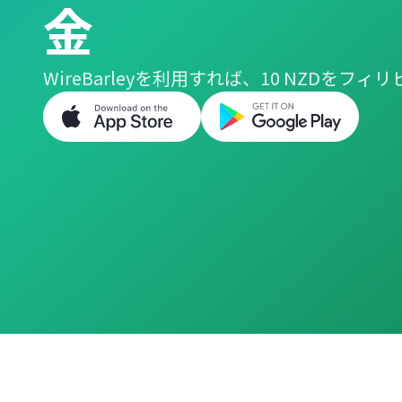
金
WireBarleyを利用すれば、10 NZDを