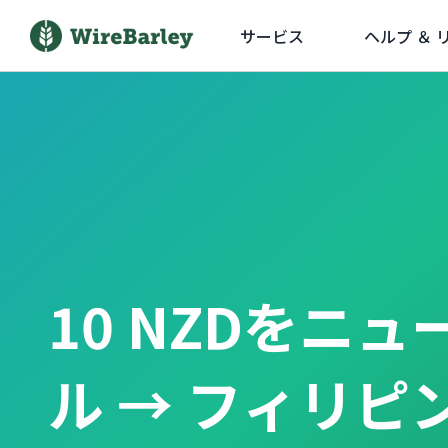
サービス
ヘルプ ＆ 
10 NZDをニ
ル → フィリ