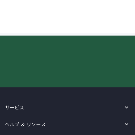
はできますか？
今すぐWireBarleyをご利用下さい!
サービス
ヘルプ ＆ リソース