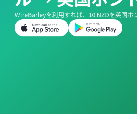
WireBarleyを利用すれば、10 NZDを