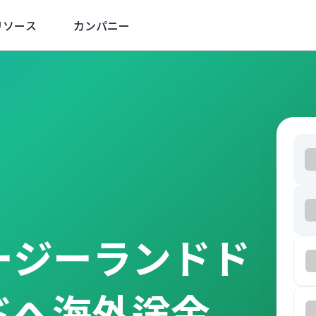
リソース
カンパニー
ュージーランドド
ドへ海外送金