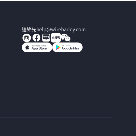
連絡先
help@wirebarley.com