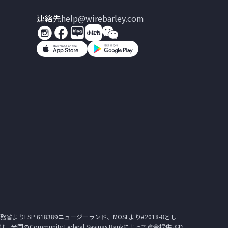
連絡先
help@wirebarley.com
内務省よりFSP 618389ニュージーランド、MOSFより#2018-8とし
nは、米国のCommunity Federal Savings Bankによって資金提供され