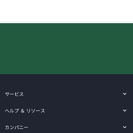
今すぐWireBarleyをご利用下さい!
サービス
ヘルプ ＆ リソース
カンパニー