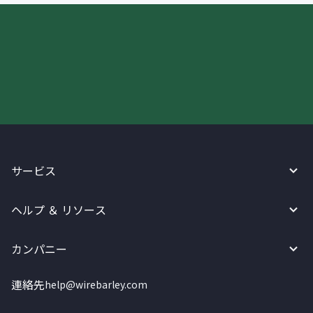
今すぐWireBarleyをご利用下さい!
サービス
ヘルプ ＆ リソース
カンパニー
連絡先
help@wirebarley.com