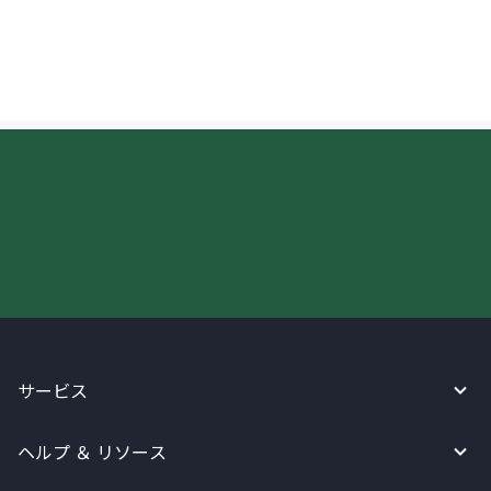
に現金で引き出すことができますか？
今すぐWireBarleyをご利用下さい!
サービス
ヘルプ ＆ リソース