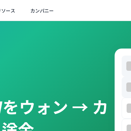
リソース
カンパニー
KRWをウォン → カ
外送金