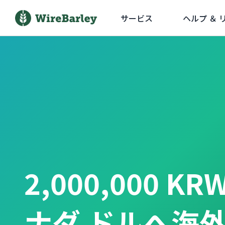
サービス
ヘルプ ＆ 
2,000,000 
ナダ ドルへ海