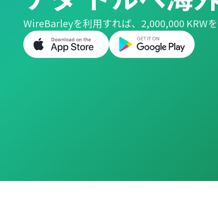
WireBarleyを利用すれば、2,000,000