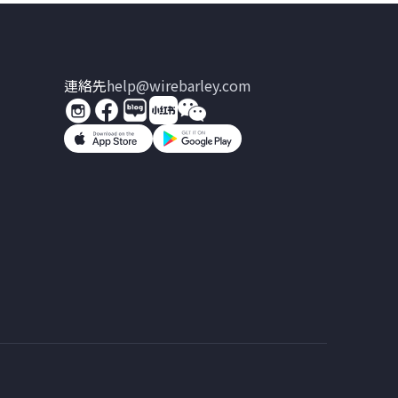
連絡先
help@wirebarley.com