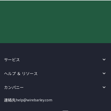
今すぐWireBarleyをご利用下さい!
サービス
ヘルプ ＆ リソース
カンパニー
連絡先
help@wirebarley.com