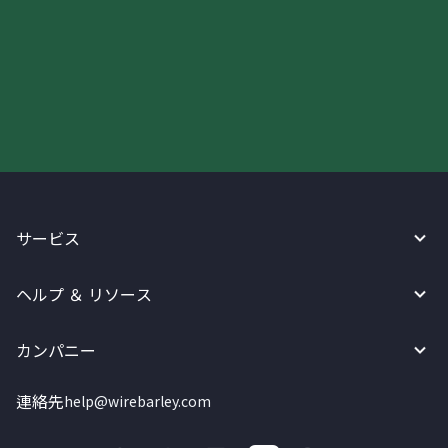
今すぐWireBarleyをご利用下さい!
サービス
ヘルプ ＆ リソース
カンパニー
連絡先
help@wirebarley.com