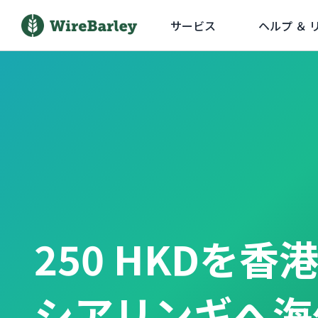
サービス
ヘルプ ＆ 
250 HKDを香
シアリンギへ海