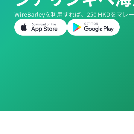
WireBarleyを利用すれば、250 HKD