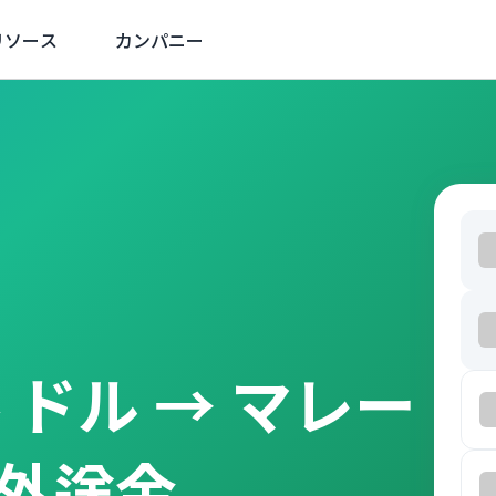
リソース
カンパニー
港 ドル → マレー
外送金