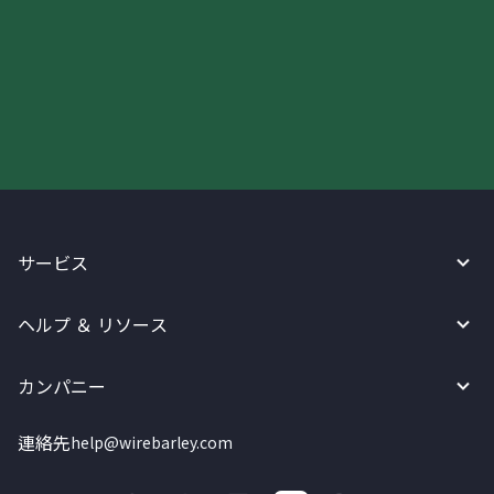
今すぐWireBarleyをご利用下さい!
サービス
ヘルプ ＆ リソース
カンパニー
連絡先
help@wirebarley.com