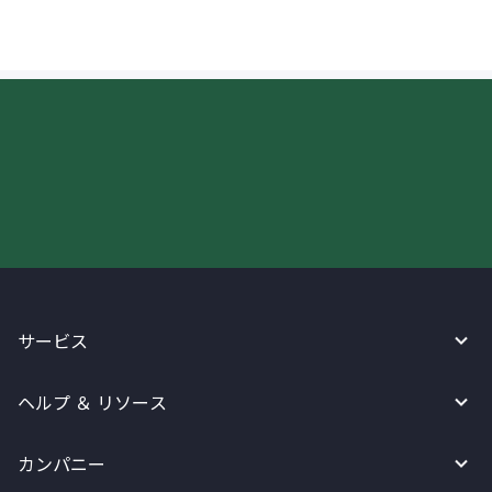
今すぐWireBarleyをご利用下さい!
サービス
ヘルプ ＆ リソース
カンパニー