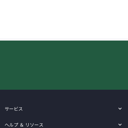
インドでの送金受取時に金額の制限はあり
ますか？
今すぐWireBarleyをご利用下さい!
サービス
ヘルプ ＆ リソース