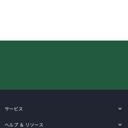
英国へ送金したお金の進行状況を知ること
はできますか？
今すぐWireBarleyをご利用下さい!
サービス
ヘルプ ＆ リソース