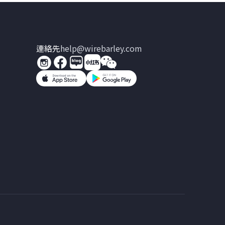
連絡先
help@wirebarley.com