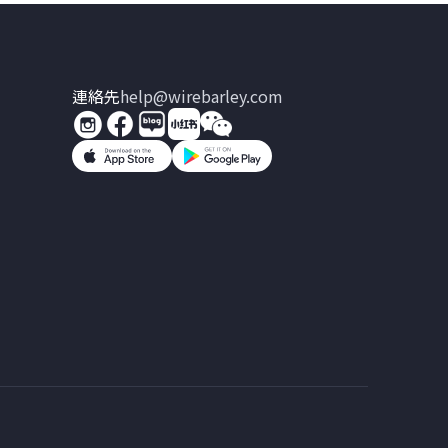
連絡先
help@wirebarley.com