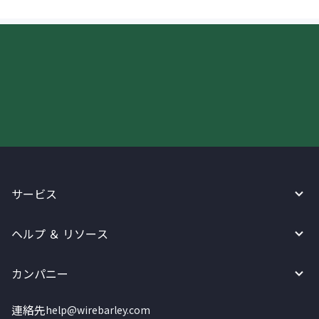
今すぐWireBarleyをご利用下さい!
サービス
ヘルプ ＆ リソース
カンパニー
連絡先
help@wirebarley.com